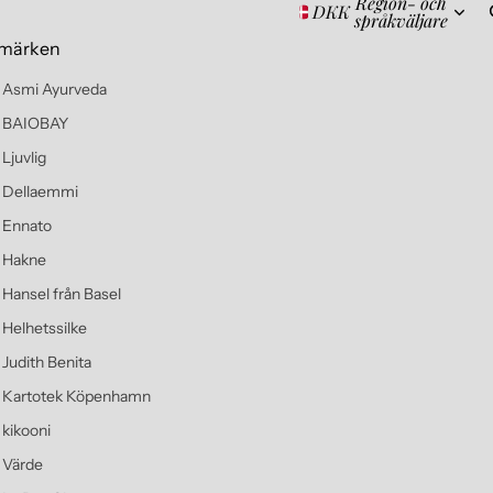
Region- och
DKK
språkväljare
märken
Asmi Ayurveda
BAIOBAY
Ljuvlig
Dellaemmi
Ennato
Hakne
Hansel från Basel
Helhetssilke
Judith Benita
Kartotek Köpenhamn
kikooni
Värde