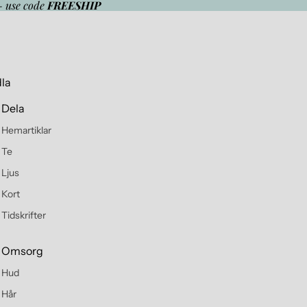
- use code
FREESHIP
la
Dela
Hemartiklar
Te
Ljus
Kort
Tidskrifter
Omsorg
Hud
Hår