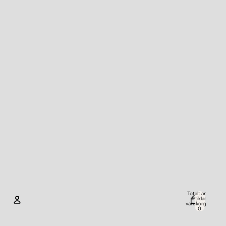
Totalt antal
artiklar i
varukorgen:
0
Konto