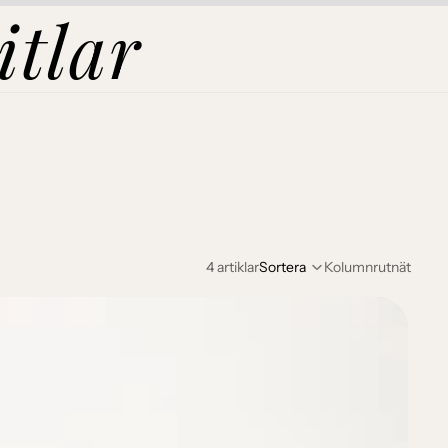
itlar
4 artiklar
Sortera
Kolumnrutnät