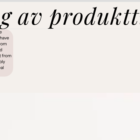
g av produktt
e
 have
from
ed
t from
bly
al