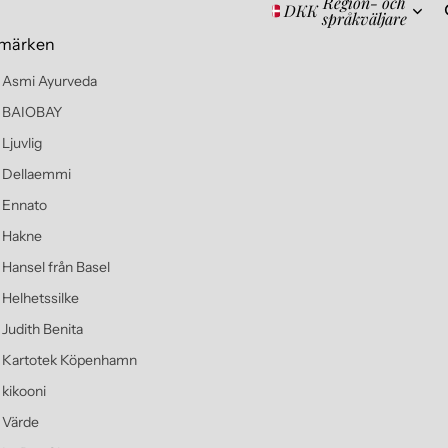
Region- och
DKK
språkväljare
märken
Asmi Ayurveda
BAIOBAY
Ljuvlig
Dellaemmi
Ennato
Hakne
Hansel från Basel
Helhetssilke
Judith Benita
Kartotek Köpenhamn
kikooni
Värde