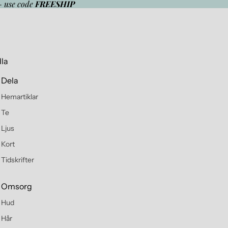
- use code
FREESHIP
la
Dela
Hemartiklar
Te
Ljus
Kort
Tidskrifter
Omsorg
Hud
Hår