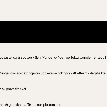
Vit
Blekrosa
dagste, då är sockerskålen "Pungency" den perfekta komplementet till et
ungency-setet att höja din upplevelse och göra ditt eftermiddagste lite
n av praktiska skäl.
 och gräddkanna för att komplettera setet.