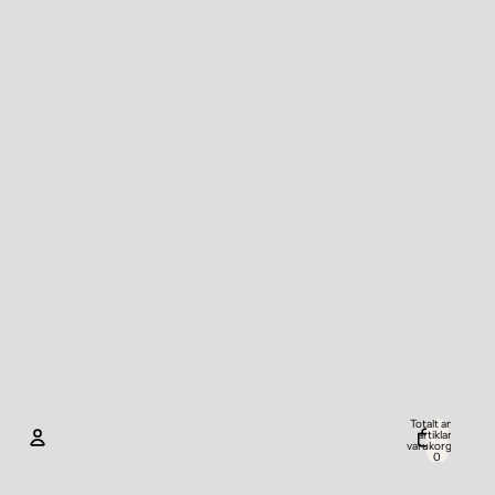
Totalt antal
artiklar i
varukorgen:
0
Konto