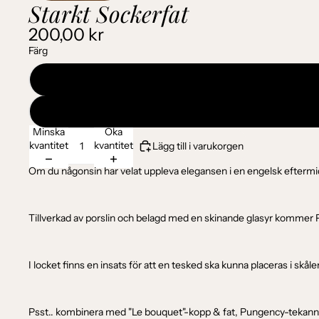
Starkt Sockerfat
200,00 kr
Färg
Minska
Öka
kvantitet
kvantitet
Lägg till i varukorgen
Om du någonsin har velat uppleva elegansen i en engelsk eftermid
Tillverkad av porslin och belagd med en skinande glasyr kommer P
I locket finns en insats för att en tesked ska kunna placeras i skåle
Psst.. kombinera med "Le bouquet"-kopp & fat, Pungency-tekanna