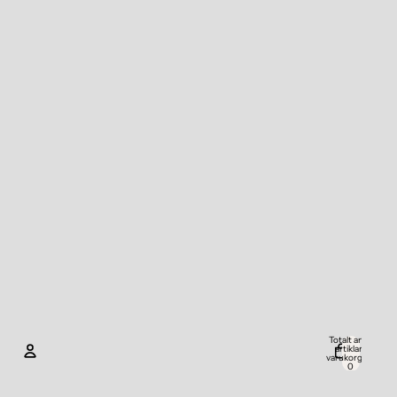
Totalt antal
artiklar i
varukorgen:
0
Konto