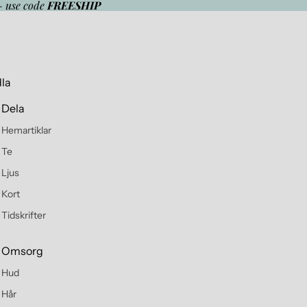
- use code
FREESHIP
la
Dela
Hemartiklar
Te
Ljus
Kort
Tidskrifter
Omsorg
Hud
Hår