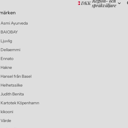
Region- och
DKK
språkväljare
märken
Asmi Ayurveda
BAIOBAY
Ljuvlig
Dellaemmi
Ennato
Hakne
Hansel från Basel
Helhetssilke
Judith Benita
Kartotek Köpenhamn
kikooni
Värde