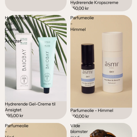
Hydrerende Kropscreme
250,00 kr
Hydrerende
Parfumeolie
Gel-
-
Creme
Himmel
til
Ansigtet
Hydrerende Gel-Creme til
Udsolgt
Ansigtet
Parfumeolie - Himmel
295,00 kr
200,00 kr
Parfumeolie
Vilde
-
blomster