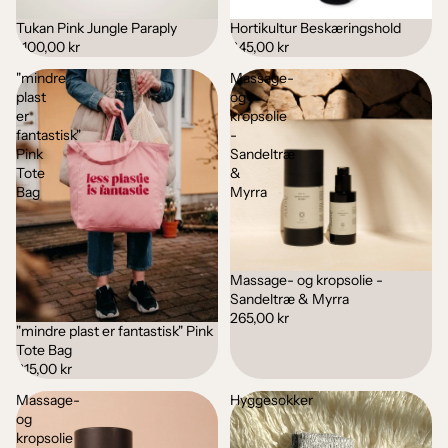
Tukan Pink Jungle Paraply
Hortikultur Beskæringshold
1.100,00 kr
245,00 kr
"mindre
Massage-
plast
og
er
kropsolie
fantastisk"
-
Pink
Sandeltræ
Tote
&
Bag
Myrra
Massage- og kropsolie -
Udsolgt
Sandeltræ & Myrra
265,00 kr
"mindre plast er fantastisk" Pink
Tote Bag
215,00 kr
Massage-
Hyggesokker
og
kropsolie