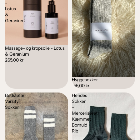
-
Lotus
&
Geranium
Massage- og kropsolie - Lotus
Udsolgt
& Geranium
265,00 kr
Hyggesokker
155,00 kr
Bedstefar
Hendes
Varsity
Sokker
Sokker
-
Merceriseret
Kæmmet
Bomuld
Rib