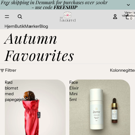
Free shipping in Denmark for purchases over 500kr
- use code
FREESHIP
Varer i al
indkøbsku
0
Hjem
Butik
Mærker
Blog
Autumn
Favourites
Filtrer
Kolonnegitte
Rød
Face
blomst
Elixir
med
Mini
papegøjehåndtag
5ml