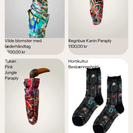
Vilde blomster med
Regnbue Kanin Paraply
Udsolgt
læderhåndtag
1.100,00 kr
1.200,00 kr
Tukan
Hortikultur
Pink
Beskæringshold
Jungle
Paraply