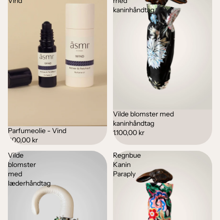
Vind
med
kaninhåndtag
Vilde blomster med
kaninhåndtag
Parfumeolie - Vind
1.100,00 kr
200,00 kr
Vilde
Regnbue
blomster
Kanin
med
Paraply
læderhåndtag