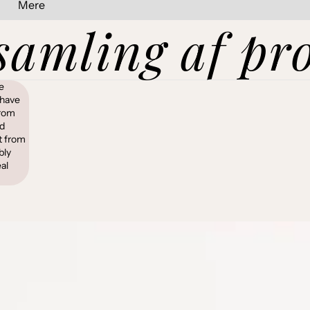
Mere
samling af pro
e
 have
from
ed
t from
bly
al