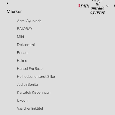
til
DKK
område
Mærker
og sprog
Asmi Ayurveda
BAIOBAY
Mild
Dellaemmi
Ennato
Hakne
Hansel Fra Basel
Helhedsorienteret Silke
Judith Benita
Kartotek København
kikooni
Værdi er linktitel