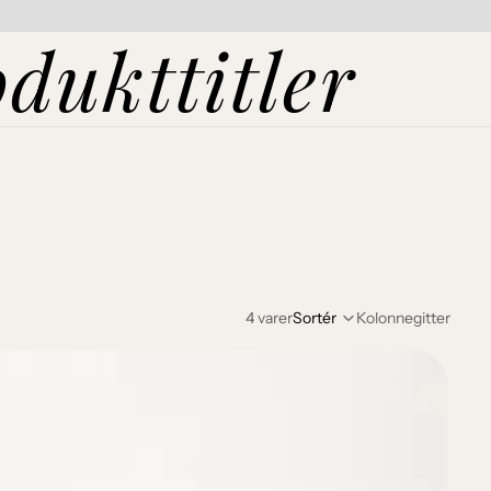
dukttitler
4 varer
Sortér
Kolonnegitter