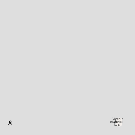
Varer i alt i
indkøbskurven:
0