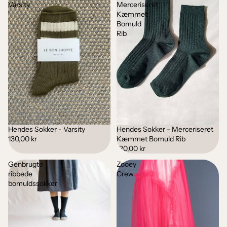
Varsity
Merceriseret
Kæmmet
Bomuld
Rib
Hendes Sokker - Varsity
Hendes Sokker - Merceriseret
130,00 kr
Kæmmet Bomuld Rib
120,00 kr
Genbrugte
Zooey
ribbede
Crew
bomuldssokker