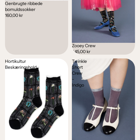
Genbrugte ribbede
bomuldssokker
160,00 kr
Zooey Crew
245,00 kr
Hortikultur
Twinkle
Beskæringshold
Short
Crew
-
Indigo