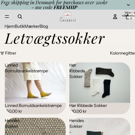
Free shipping in Denmark for purchases over 500kr
- use code
FREESHIP
Varer i al
indkøbsku
0
Hjem
Butik
Mærker
Blog
Letvægtssokker
Filtrer
Kolonnegitte
Linned
Hør
Bomuldsankelstrømpe
Ribbede
Sokker
Linned Bomuldsankelstrømpe
Hør Ribbede Sokker
150,00 kr
210,00 kr
Hendes
Hendes
Sokker
Sokker
-
-