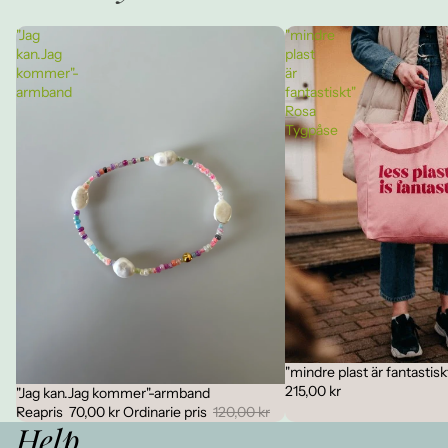
"Jag
"mindre
kan.Jag
plast
kommer"-
är
armband
fantastiskt"
Rosa
Tygpåse
"mindre plast är fantastis
215,00 kr
"Jag kan.Jag kommer"-armband
Rea
Reapris
70,00 kr
Ordinarie pris
120,00 kr
Help