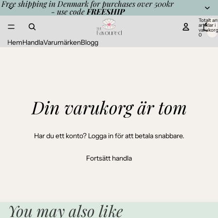
Free shipping in Denmark for purchases over 500kr
- use code
FREESHIP
Totalt an
artiklar i
varukor
0
Hem
Handla
Varumärken
Blogg
Din varukorg är tom
Har du ett konto?
Logga in
för att betala snabbare.
Fortsätt handla
You may also like