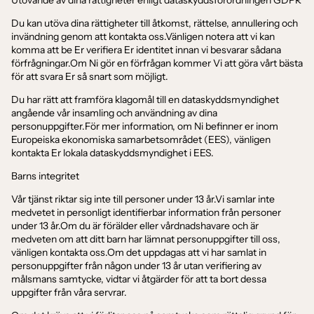
Du kan utöva dina rättigheter till åtkomst, rättelse, annullering och
invändning genom att kontakta oss.Vänligen notera att vi kan
komma att be Er verifiera Er identitet innan vi besvarar sådana
förfrågningar.Om Ni gör en förfrågan kommer Vi att göra vårt bästa
för att svara Er så snart som möjligt.
Du har rätt att framföra klagomål till en dataskyddsmyndighet
angående vår insamling och användning av dina
personuppgifter.För mer information, om Ni befinner er inom
Europeiska ekonomiska samarbetsområdet (EES), vänligen
kontakta Er lokala dataskyddsmyndighet i EES.
Barns integritet
Vår tjänst riktar sig inte till personer under 13 år.Vi samlar inte
medvetet in personligt identifierbar information från personer
under 13 år.Om du är förälder eller vårdnadshavare och är
medveten om att ditt barn har lämnat personuppgifter till oss,
vänligen kontakta oss.Om det uppdagas att vi har samlat in
personuppgifter från någon under 13 år utan verifiering av
målsmans samtycke, vidtar vi åtgärder för att ta bort dessa
uppgifter från våra servrar.