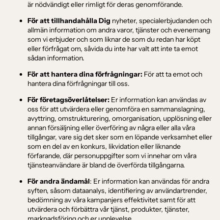
är nödvändigt eller rimligt för deras genomförande.
För att tillhandahålla Dig
nyheter, specialerbjudanden och
allmän information om andra varor, tjänster och evenemang
som vi erbjuder och som liknar de som du redan har köpt
eller förfrågat om, såvida du inte har valt att inte ta emot
sådan information.
För att hantera dina förfrågningar:
För att ta emot och
hantera dina förfrågningar till oss.
För företagsöverlåtelser:
Er information kan användas av
oss för att utvärdera eller genomföra en sammanslagning,
avyttring, omstrukturering, omorganisation, upplösning eller
annan försäljning eller överföring av några eller alla våra
tillgångar, vare sig det sker som en löpande verksamhet eller
som en del av en konkurs, likvidation eller liknande
förfarande, där personuppgifter som vi innehar om våra
tjänsteanvändare är bland de överförda tillgångarna.
För andra ändamål
: Er information kan användas för andra
syften, såsom dataanalys, identifiering av användartrender,
bedömning av våra kampanjers effektivitet samt för att
utvärdera och förbättra vår tjänst, produkter, tjänster,
marknadsföring och er upplevelse.