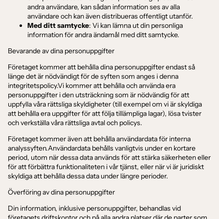
andra användare, kan sådan information ses av alla
användare och kan även distribueras offentligt utanför.
Med ditt samtycke
: Vi kan lämna ut din personliga
information för andra ändamål med ditt samtycke.
Bevarande av dina personuppgifter
Företaget kommer att behålla dina personuppgifter endast så
länge det är nödvändigt för de syften som anges i denna
integritetspolicy.Vi kommer att behålla och använda era
personuppgifter i den utsträckning som är nödvändig för att
uppfylla våra rättsliga skyldigheter (till exempel om vi är skyldiga
att behålla era uppgifter för att följa tillämpliga lagar), lösa tvister
och verkställa våra rättsliga avtal och policys.
Företaget kommer även att behålla användardata för interna
analyssyften.Användardata behålls vanligtvis under en kortare
period, utom när dessa data används för att stärka säkerheten eller
för att förbättra funktionaliteten i vår tjänst, eller när vi är juridiskt
skyldiga att behålla dessa data under längre perioder.
Överföring av dina personuppgifter
Din information, inklusive personuppgifter, behandlas vid
företagets driftskontor och på alla andra platser där de parter som