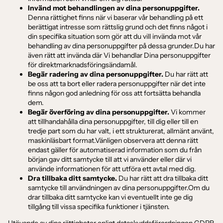
Invänd mot behandlingen av dina personuppgifter.
Denna rättighet finns när vi baserar vår behandling på ett
berättigat intresse som rättslig grund och det finns något i
din specifika situation som gör att du vill invända mot vår
behandling av dina personuppgifter på dessa grunder.Du har
även rätt att invända där Vi behandlar Dina personuppgifter
för direktmarknadsföringsändamål.
Begär radering av dina personuppgifter.
Du har rätt att
be oss att ta bort eller radera personuppgifter när det inte
finns någon god anledning för oss att fortsätta behandla
dem.
Begär överföring av dina personuppgifter.
Vi kommer
att tillhandahålla dina personuppgifter, till dig eller till en
tredje part som du har valt, i ett strukturerat, allmänt använt,
maskinläsbart format.Vänligen observera att denna rätt
endast gäller för automatiserad information som du från
början gav ditt samtycke till att vi använder eller där vi
använde informationen för att utföra ett avtal med dig.
Dra tillbaka ditt samtycke.
Du har rätt att dra tillbaka ditt
samtycke till användningen av dina personuppgifter.Om du
drar tillbaka ditt samtycke kan vi eventuellt inte ge dig
tillgång till vissa specifika funktioner i tjänsten.
Utövande av dina rättigheter enligt dataskyddsförordningen GDPR