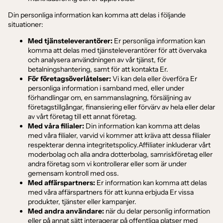
Din personliga information kan komma att delas i följande
situationer:
Med tjänsteleverantörer:
Er personliga information kan
komma att delas med tjänsteleverantörer för att övervaka
och analysera användningen av vår tjänst, för
betalningshantering, samt för att kontakta Er.
För företagsöverlåtelser:
Vi kan dela eller överföra Er
personliga information i samband med, eller under
förhandlingar om, en sammanslagning, försäljning av
företagstillgångar, finansiering eller förvärv av hela eller delar
av vårt företag till ett annat företag.
Med våra filialer:
Din information kan komma att delas
med våra filialer, varvid vi kommer att kräva att dessa filialer
respekterar denna integritetspolicy.Affiliater inkluderar vårt
moderbolag och alla andra dotterbolag, samriskföretag eller
andra företag som vi kontrollerar eller som är under
gemensam kontroll med oss.
Med affärspartners:
Er information kan komma att delas
med våra affärspartners för att kunna erbjuda Er vissa
produkter, tjänster eller kampanjer.
Med andra användare:
när du delar personlig information
eller på annat sätt interagerar på offentliga platser med