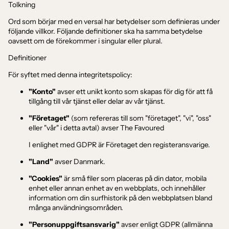
Tolkning
Ord som börjar med en versal har betydelser som definieras under
följande villkor. Följande definitioner ska ha samma betydelse
oavsett om de förekommer i singular eller plural.
Definitioner
För syftet med denna integritetspolicy:
"Konto"
avser ett unikt konto som skapas för dig för att få
tillgång till vår tjänst eller delar av vår tjänst.
"Företaget"
(som refereras till som "företaget", "vi", "oss"
eller "vår" i detta avtal) avser The Favoured
I enlighet med GDPR är Företaget den registeransvarige.
"Land"
avser Danmark.
"Cookies"
är små filer som placeras på din dator, mobila
enhet eller annan enhet av en webbplats, och innehåller
information om din surfhistorik på den webbplatsen bland
många användningsområden.
"Personuppgiftsansvarig"
avser enligt GDPR (allmänna