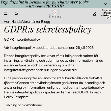
Free shipping in Denmark for purchases over 500kr
- use code
FREESHIP
Totalt an
artiklar
varukor
0
Hem
Handla
Varumärken
Blogg
GDPR:s sekretesspolicy
GDPR Integritetspolicy
Vår integritetspolicy uppdaterades senast den 26 juli 2023.
Denna integritetspolicy beskriver våra riktlinjer och rutiner för
insamling, användning och utlämnande av din information när du
använder tjänsten och informerar dig om dina
integritetsrättigheter och hur lagen skyddar dig.
Dina personuppgifter används för att tillhandahålla och förbättra
tjänsten.Genom att använda tjänsten godkänner du insamling och
användning av information i enlighet med denna integritetspolicy.
Denna integritetspolicy skapades av
TermsFeed GDPR Privacy
Policy Template
.
Tolkning och definitioner