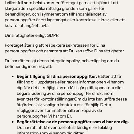
I vilket fall som helst kommer företaget gärna att hjälpa till att
klargöra den specifika rättsliga grunden som gäller för
behandlingen, och i synnerhet om tillhandahållandet av
personuppgifter är ett lagstadgat eller kontraktuellt krav, eller ett
krav för att ingå ett avtal.
Dina rättigheter enligt GDPR
Företaget åtar sig att respektera sekretessen för Dina
personuppgifter och garantera att Du kan utöva Dina rättigheter.
Du har rätt enligt denna integritetspolicy, och enligt lag om du
befinner dig inom EU, att:
Begär tillgång till dina personuppgifter.
Rätten att få
tillgång till, uppdatera eller radera informationen vi har om
dig.När det är möjligt kan du få tillgång till, uppdatera eller
begära radering av dina personuppgifter direkt inom
avsnittet för kontoinställningar.Om du inte kan utföra dessa
åtgärder själv, vänligen kontakta oss för hjälp.Detta
möjliggör även för Er att erhålla en kopia av de
personuppgifter Vi har om Er.
Begär rättelse av de personuppgifter som vi har om dig.
Du har rätt att få eventuell ofullständig eller felaktig
information som vi har om dig rättad.