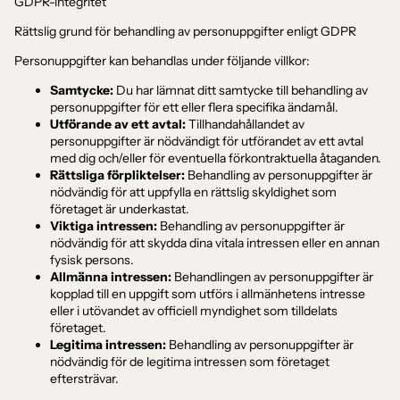
GDPR-integritet
Rättslig grund för behandling av personuppgifter enligt GDPR
Personuppgifter kan behandlas under följande villkor:
Samtycke:
Du har lämnat ditt samtycke till behandling av
personuppgifter för ett eller flera specifika ändamål.
Utförande av ett avtal:
Tillhandahållandet av
personuppgifter är nödvändigt för utförandet av ett avtal
med dig och/eller för eventuella förkontraktuella åtaganden.
Rättsliga förpliktelser:
Behandling av personuppgifter är
nödvändig för att uppfylla en rättslig skyldighet som
företaget är underkastat.
Viktiga intressen:
Behandling av personuppgifter är
nödvändig för att skydda dina vitala intressen eller en annan
fysisk persons.
Allmänna intressen:
Behandlingen av personuppgifter är
kopplad till en uppgift som utförs i allmänhetens intresse
eller i utövandet av officiell myndighet som tilldelats
företaget.
Legitima intressen:
Behandling av personuppgifter är
nödvändig för de legitima intressen som företaget
eftersträvar.