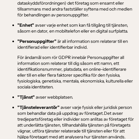
dataskyddsförordningen) det företag som ensamt eller
tillsammans med andra fastställer syftena med och medlen
för behandlingen av personuppgifter.
"Enhet"
avser varje enhet som kan få tillgång till tjänsten,
såsom en dator, en mobiltelefon eller en digital surfplatta.
"Personuppgifter"
är all information som relaterar till en
identifierad eller identifierbar individ.
För ändamål som rör GDPR innebär Personuppgifter all
information som relaterar till dig såsom ett namn, ett
identifikationsnummer, platsdata, en online-identifierare
eller till en eller flera faktorer specifika för den fysiska,
fysiologiska, genetiska, mentala, ekonomiska, kulturella eller
sociala identiteten.
"Tjänst"
avser webbplatsen.
"Tjänsteleverantör"
avser varje fysisk eller juridisk person
som behandlar data på uppdrag av företaget.Det avser
tredjepartsföretag eller individer som anlitas av företaget för
att underlätta tjänsten, tillhandahålla tjänsten på företagets
vägnar, utföra tjänster relaterade till tjänsten eller för att
hjälpa företaget med att analysera hur tjänsten används.