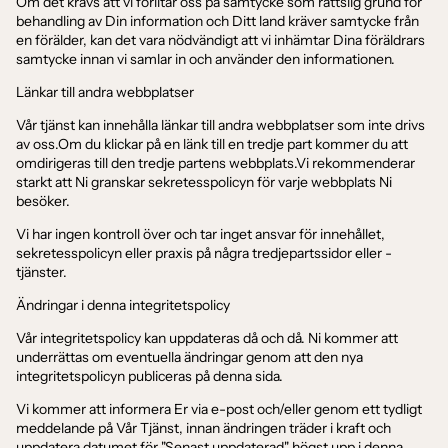
Om det krävs att vi förlitar oss på samtycke som rättslig grund för
behandling av Din information och Ditt land kräver samtycke från
en förälder, kan det vara nödvändigt att vi inhämtar Dina föräldrars
samtycke innan vi samlar in och använder den informationen.
Länkar till andra webbplatser
Vår tjänst kan innehålla länkar till andra webbplatser som inte drivs
av oss.Om du klickar på en länk till en tredje part kommer du att
omdirigeras till den tredje partens webbplats.Vi rekommenderar
starkt att Ni granskar sekretesspolicyn för varje webbplats Ni
besöker.
Vi har ingen kontroll över och tar inget ansvar för innehållet,
sekretesspolicyn eller praxis på några tredjepartssidor eller -
tjänster.
Ändringar i denna integritetspolicy
Vår integritetspolicy kan uppdateras då och då. Ni kommer att
underrättas om eventuella ändringar genom att den nya
integritetspolicyn publiceras på denna sida.
Vi kommer att informera Er via e-post och/eller genom ett tydligt
meddelande på Vår Tjänst, innan ändringen träder i kraft och
uppdatera datumet för "Senast uppdaterad" högst upp i denna