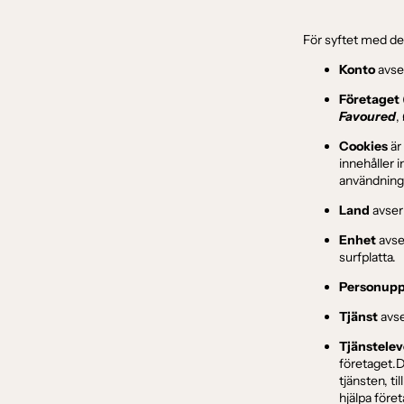
För syftet med de
Konto
avser
Företaget
Favoured
,
Cookies
är
innehåller 
användnin
Land
avser
Enhet
avse
surfplatta.
Personupp
Tjänst
avse
Tjänstelev
företaget.D
tjänsten, ti
hjälpa före