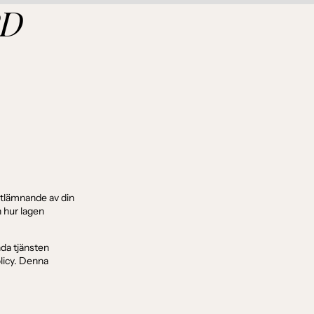
PD
 utlämnande av din
h hur lagen
nda tjänsten
licy. Denna