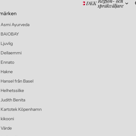
Region- och
DKK
språkväljare
märken
Asmi Ayurveda
BAIOBAY
Ljuvlig
Dellaemmi
Ennato
Hakne
Hansel från Basel
Helhetssilke
Judith Benita
Kartotek Köpenhamn
kikooni
Värde