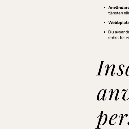
Användar
tjänsten ell
Webbplat
Du
avser den
enhet för vi
Ins
anv
per