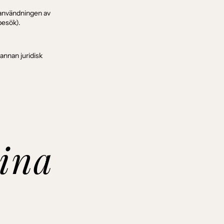
 användningen av
besök).
 annan juridisk
ina