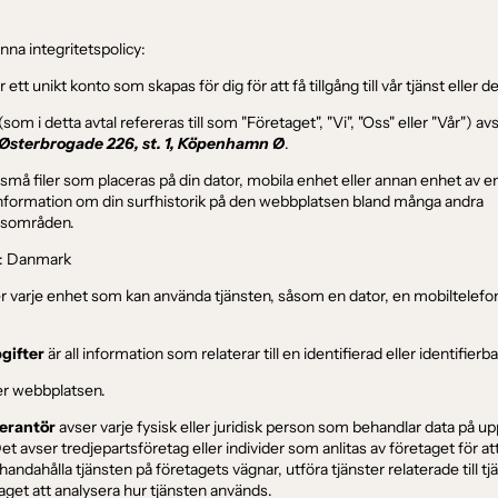
nna integritetspolicy:
 ett unikt konto som skapas för dig för att få tillgång till vår tjänst eller de
(som i detta avtal refereras till som "Företaget", "Vi", "Oss" eller "Vår") av
Østerbrogade 226, st. 1, Köpenhamn Ø
.
 små filer som placeras på din dator, mobila enhet eller annan enhet av 
information om din surfhistorik på den webbplatsen bland många andra
gsområden.
: Danmark
r varje enhet som kan använda tjänsten, såsom en dator, en mobiltelefon e
gifter
är all information som relaterar till en identifierad eller identifierba
r webbplatsen.
erantör
avser varje fysisk eller juridisk person som behandlar data på u
et avser tredjepartsföretag eller individer som anlitas av företaget för at
llhandahålla tjänsten på företagets vägnar, utföra tjänster relaterade till tjä
taget att analysera hur tjänsten används.