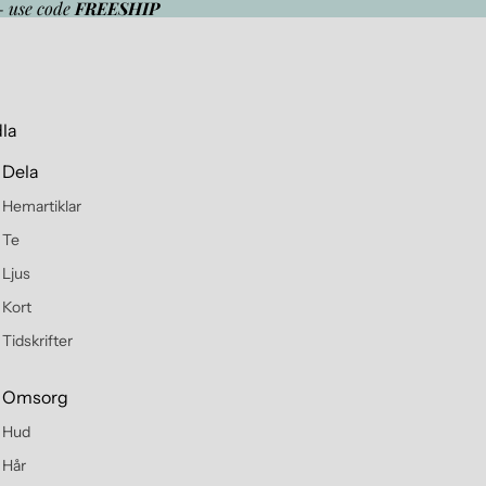
- use code
FREESHIP
la
Dela
Hemartiklar
Te
Ljus
Kort
Tidskrifter
Omsorg
Hud
Hår