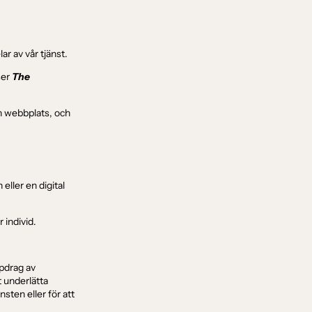
lar av vår tjänst.
ser
The
en webbplats, och
ller en digital
r individ.
ppdrag av
t underlätta
nsten eller för att