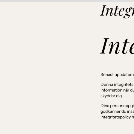
Integ
Int
Senast uppdaterad
Denna integritetsp
information när d
skyddar dig.
Dina personuppgif
godkänner du insa
integritetspolicy 