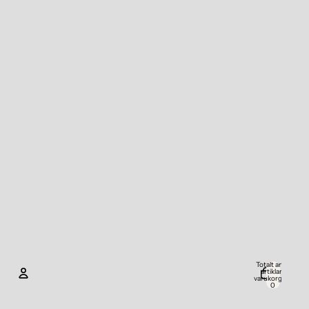
Totalt antal
artiklar i
varukorgen:
0
Konto