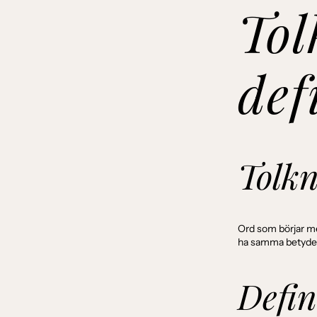
Tol
def
Tolk
Ord som börjar med
ha samma betydels
Defin