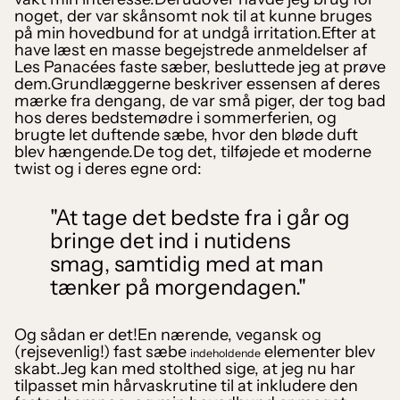
noget, der var skånsomt nok til at kunne bruges
på min hovedbund for at undgå irritation.Efter at
have læst en masse begejstrede anmeldelser af
Les Panacées
faste sæber, besluttede jeg at prøve
dem.Grundlæggerne beskriver essensen af deres
mærke fra dengang, de var små piger, der tog bad
hos deres bedstemødre i sommerferien, og
brugte let duftende sæbe, hvor den bløde duft
blev hængende.De tog det, tilføjede et moderne
twist og i deres egne ord:
"At tage det bedste fra i går og
bringe det ind i nutidens
smag, samtidig med at man
tænker på morgendagen."
Og sådan er det!En nærende, vegansk og
(rejsevenlig!) fast sæbe
elementer blev
indeholdende
skabt.Jeg kan med stolthed sige, at jeg nu har
tilpasset min hårvaskrutine til at inkludere den