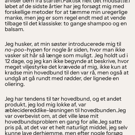
afviser dem fra starten.Faktisk helt det modsatte.I
løbet af de sidste årtier har jeg forsøgt mig med
forskellige metoder for at tæmme min uregerlige
manke, men jeg er som regel endt med at vende
tilbage til det klassiske: to gange shampoo og en
balsam.
Jeg husker, at min søster introducerede mig til
no-poo
-hypen for nogle år siden, hvor man ikke
vasker sit hår så længe som muligt. Jeg holdt ud i
12 dage, og jeg kan ikke begynde at beskrive, hvor
meget viljestyrke det krævede af mig, ikke kun at
kradse min hovedbund til den var rå, men også at
undgå at gå rundt med rødder, der lignede en
oliering.
Jeg har tendens til tør hovedbund, og et andet
produkt, jeg lod mig lokke af, var
æblecidereddike-løsningen til hovedbunden.Jeg
var overbevist om, at det ville løse mit
hovedbundsproblem en gang for alle.Jeg satte
pris på, at det var et helt naturligt middel, jeg selv
kunne lave derhjemme, men efter nogle forsøg